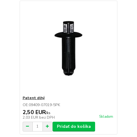
Patent dlhý
OE:09409-07019-5PK
2,50 EUR
/
ks
Skladom
2,03 EUR
bez DPH
Pridať do košíka