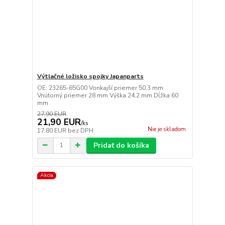
Výtlačné ložisko spojky Japanparts
OE: 23265-65G00 Vonkajší priemer 50,3 mm
Vnútorný priemer 28 mm Výška 24,2 mm Dĺžka 60
mm
27,90 EUR
21,90 EUR
/
ks
Nie je skladom
17,80 EUR
bez DPH
Pridať do košíka
Akcia