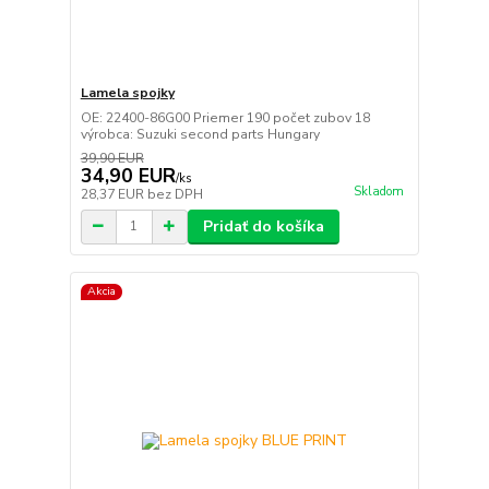
Lamela spojky
OE: 22400-86G00 Priemer 190 počet zubov 18
výrobca: Suzuki second parts Hungary
39,90 EUR
34,90 EUR
/
ks
Skladom
28,37 EUR
bez DPH
Pridať do košíka
Akcia