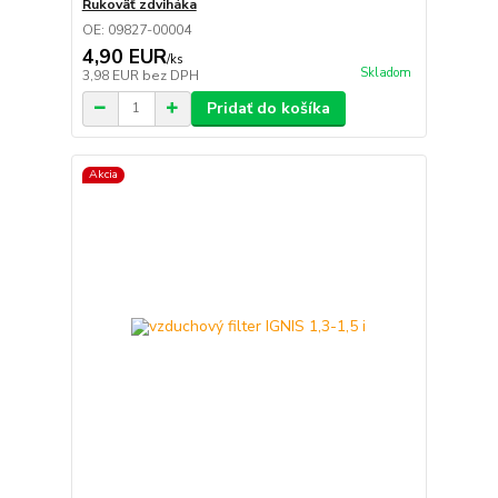
Rukoväť zdviháka
OE: 09827-00004
4,90 EUR
/
ks
Skladom
3,98 EUR
bez DPH
Pridať do košíka
Akcia