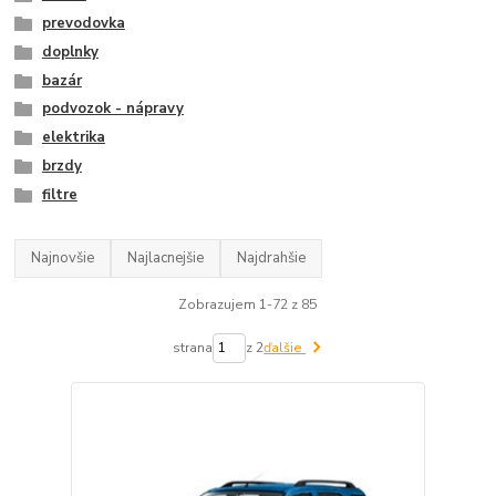
prevodovka
doplnky
bazár
podvozok - nápravy
elektrika
brzdy
filtre
Najnovšie
Najlacnejšie
Najdrahšie
Zobrazujem 1-72 z 85
strana
z 2
ďalšie