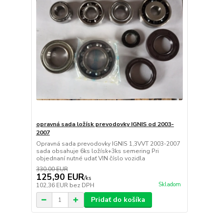
opravná sada ložísk prevodovky IGNIS od 2003-
2007
Opravná sada prevodovky IGNIS 1,3VVT 2003-2007
sada obsahuje 6ks ložísk+3ks semering Pri
objednaní nutné udať VIN číslo vozidla
330,00 EUR
125,90 EUR
/
ks
Skladom
102,36 EUR
bez DPH
Pridať do košíka