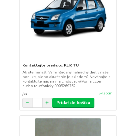
Kontaktujte predajcu. KLIK TU
Ak ste nenašli Vami hľadaný náhradný diel v našej
ponuke, alebo akurát nie je skladom? Neváhajte a
kontaktujte nás na mail: ndsuzuki@gmail.com
alebo telefonicky:0905269752
Skladom
/
ks
Pridať do košíka