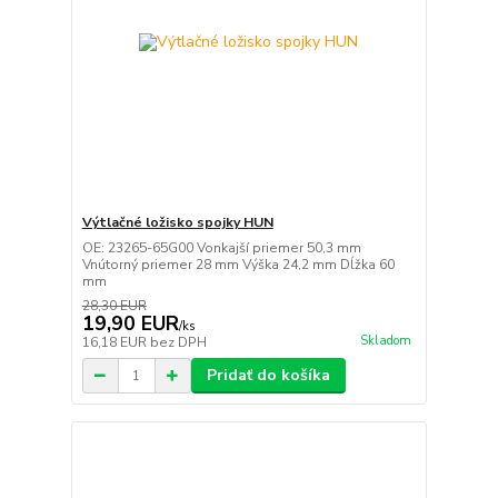
Výtlačné ložisko spojky HUN
OE: 23265-65G00 Vonkajší priemer 50,3 mm
Vnútorný priemer 28 mm Výška 24,2 mm Dĺžka 60
mm
28,30 EUR
19,90 EUR
/
ks
Skladom
16,18 EUR
bez DPH
Pridať do košíka