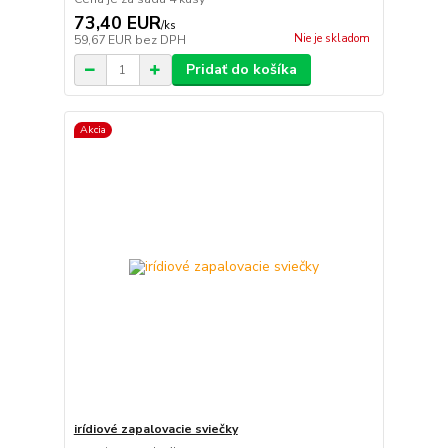
73,40 EUR
/
ks
Nie je skladom
59,67 EUR
bez DPH
Pridať do košíka
Akcia
irídiové zapalovacie sviečky