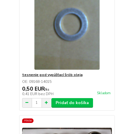
tesnenie pod vypúšťací šrób oleja
OE: 09168-14015
0,50 EUR
/
ks
Skladom
0,41 EUR
bez DPH
Pridať do košíka
Akcia