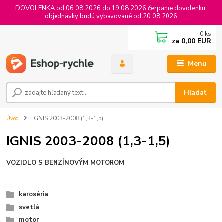
DOVOLENKA od 06.08.2026 do 19.08.2026 čerpáme dovolenku,
objednávky budú vybavované od 20.08.2026
0
ks
za
0,00 EUR
Menu
Hľadať
Úvod
IGNIS 2003-2008 (1,3-1,5)
IGNIS 2003-2008 (1,3-1,5)
VOZIDLO S BENZÍNOVÝM MOTOROM
karoséria
svetlá
motor