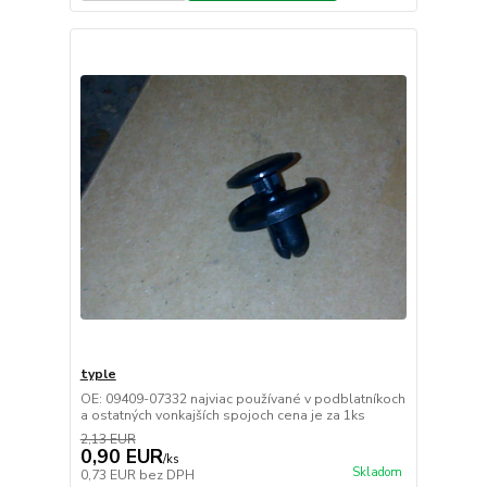
typle
OE: 09409-07332 najviac používané v podblatníkoch
a ostatných vonkajších spojoch cena je za 1ks
2,13 EUR
0,90 EUR
/
ks
Skladom
0,73 EUR
bez DPH