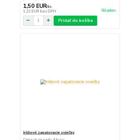
1,50 EUR
/
ks
Skladom
1,22 EUR
bez DPH
Pridať do košíka
Irídiové zapalovacie sviečky
Cena je za sadu 4 kusy