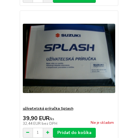
užívatelská príručka Splash
39,90 EUR
/
ks
Nie je skladom
32,44 EUR
bez DPH
Pridať do košíka