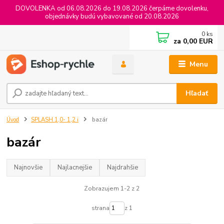
DOVOLENKA od 06.08.2026 do 19.08.2026 čerpáme dovolenku,
objednávky budú vybavované od 20.08.2026
0
ks
za
0,00 EUR
Menu
Hľadať
Úvod
SPLASH 1,0- 1,2 i
bazár
bazár
Najnovšie
Najlacnejšie
Najdrahšie
Zobrazujem 1-2 z 2
strana
z 1