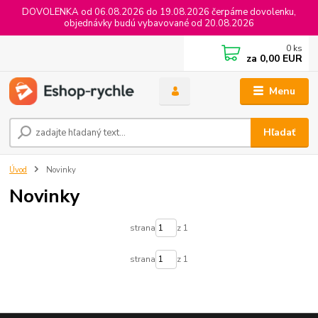
DOVOLENKA od 06.08.2026 do 19.08.2026 čerpáme dovolenku,
objednávky budú vybavované od 20.08.2026
0
ks
za
0,00 EUR
Menu
Hľadať
Úvod
Novinky
Novinky
strana
z 1
strana
z 1