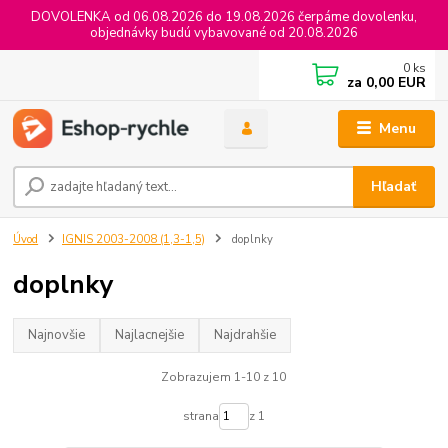
DOVOLENKA od 06.08.2026 do 19.08.2026 čerpáme dovolenku,
objednávky budú vybavované od 20.08.2026
0
ks
za
0,00 EUR
Menu
Hľadať
Úvod
IGNIS 2003-2008 (1,3-1,5)
doplnky
doplnky
Najnovšie
Najlacnejšie
Najdrahšie
Zobrazujem 1-10 z 10
strana
z 1