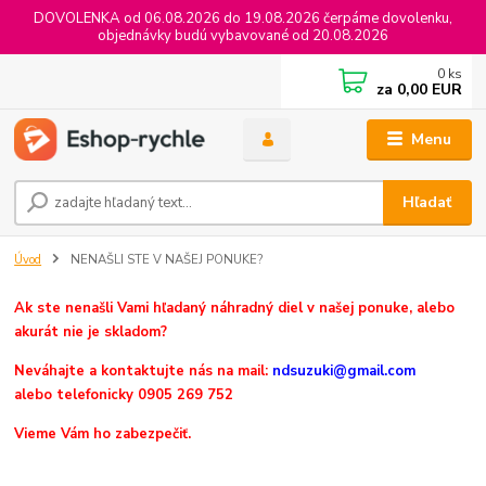
DOVOLENKA od 06.08.2026 do 19.08.2026 čerpáme dovolenku,
objednávky budú vybavované od 20.08.2026
0
ks
za
0,00 EUR
Menu
Hľadať
Úvod
NENAŠLI STE V NAŠEJ PONUKE?
Ak ste nenašli Vami hľadaný náhradný diel v našej ponuke, alebo
akurát nie je skladom?
Neváhajte a k
ontaktujte nás na mail:
ndsuzuki@gmail.com
alebo telefonicky 0905 269 752
Vieme Vám ho zabezpečiť.