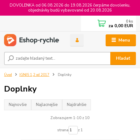
DOVOLENKA od 06.08.2026 do 19.08.2026 čerpáme dovolenku,
objednávky budú vybavované od 20.08.2026
0
ks
za
0,00 EUR
Menu
Hľadať
Úvod
IGNIS 1,2 od 2017
Doplnky
Doplnky
Najnovšie
Najlacnejšie
Najdrahšie
Zobrazujem 1-10 z 10
strana
z 1