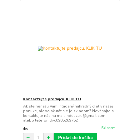
Kontaktujte predajcu. KLIK TU
Ak ste nenašli Vami hľadaný náhradný diel v našej
ponuke, alebo akurát nie je skladom? Neváhajte a
kontaktujte nás na mail: ndsuzuki@gmail.com
alebo telefonicky:0905269752
Skladom
/
ks
Pridať do košíka