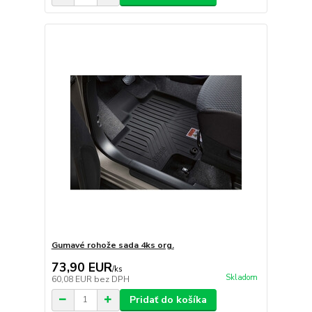
Gumavé rohože sada 4ks org.
73,90 EUR
/
ks
Skladom
60,08 EUR
bez DPH
Pridať do košíka