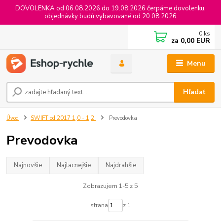
DOVOLENKA od 06.08.2026 do 19.08.2026 čerpáme dovolenku,
objednávky budú vybavované od 20.08.2026
0
ks
za
0,00 EUR
Menu
Hľadať
Úvod
SWIFT od 2017 1,0 - 1,2
Prevodovka
Prevodovka
Najnovšie
Najlacnejšie
Najdrahšie
Zobrazujem 1-5 z 5
strana
z 1