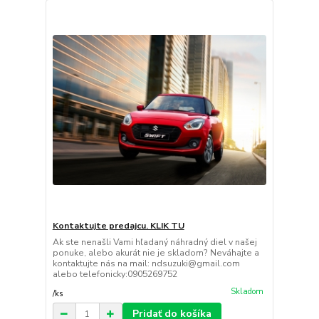
Kontaktujte predajcu. KLIK TU
Ak ste nenašli Vami hľadaný náhradný diel v našej
ponuke, alebo akurát nie je skladom? Neváhajte a
kontaktujte nás na mail: ndsuzuki@gmail.com
alebo telefonicky:0905269752
Skladom
/
ks
Pridať do košíka