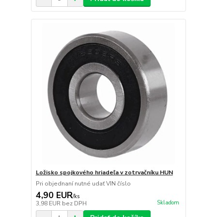
Ložisko spojkového hriadeľa v zotrvačníku HUN
Pri objednaní nutné udať VIN číslo
4,90 EUR
/
ks
Skladom
3,98 EUR
bez DPH