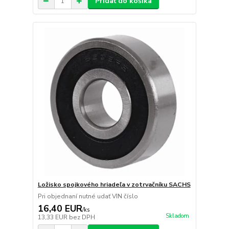
Pridať do košíka
Ložisko spojkového hriadeľa v zotrvačníku SACHS
Pri objednaní nutné udať VIN číslo
16,40 EUR
/
ks
Skladom
13,33 EUR
bez DPH