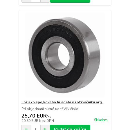
Ložisko spojkového hriadeľa v zotrvačníku org.
Pri objednaní nutné udať VIN číslo
25,70 EUR
/
ks
Skladom
20,89 EUR
bez DPH
Pridať do košíka