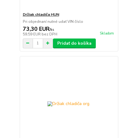
Držiak chladiča HUN
Pri objednaní nutné udať VIN číslo
73,30 EUR
/
ks
Skladom
59,59 EUR
bez DPH
Pridať do košíka