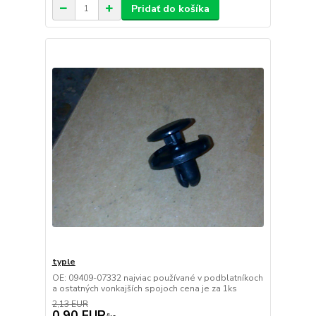
Pridať do košíka
typle
OE: 09409-07332 najviac používané v podblatníkoch
a ostatných vonkajších spojoch cena je za 1ks
2,13 EUR
0,90 EUR