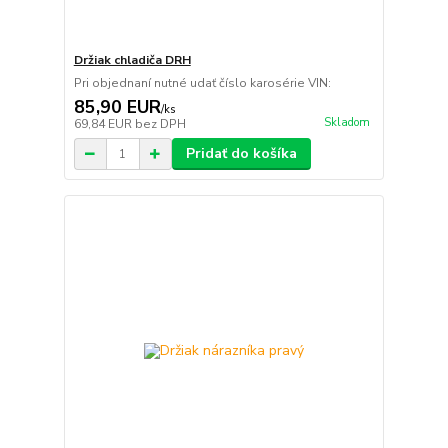
Držiak chladiča DRH
Pri objednaní nutné udať číslo karosérie VIN:
85,90 EUR
/
ks
Skladom
69,84 EUR
bez DPH
Pridať do košíka