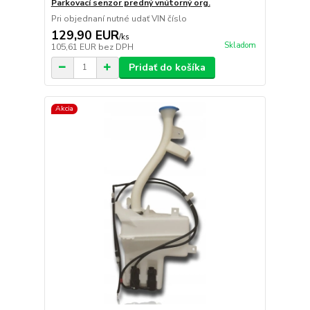
Parkovací senzor predný vnútorný org.
Pri objednaní nutné udať VIN číslo
129,90 EUR
/
ks
Skladom
105,61 EUR
bez DPH
Pridať do košíka
Akcia