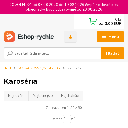
DOVOLENKA od 06.08.2026 do 19.08.2026 čerpáme dovolenku,
objednávky budú vybavované od 20.08.2026
0
ks
za
0,00 EUR
Menu
Hľadať
Úvod
SX4 S-CROSS 1,0-1,4 - 1,6i
Karoséria
Karoséria
Najnovšie
Najlacnejšie
Najdrahšie
Zobrazujem 1-50 z 50
strana
z 1