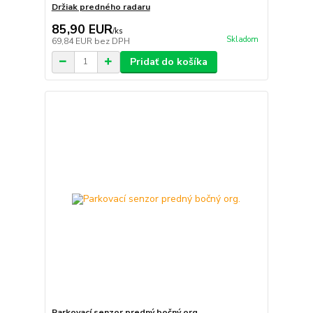
Držiak predného radaru
85,90 EUR
/
ks
Skladom
69,84 EUR
bez DPH
Pridať do košíka
Parkovací senzor predný bočný org.