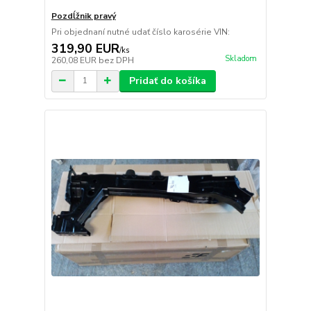
Pozdĺžnik pravý
Pri objednaní nutné udať číslo karosérie VIN:
319,90 EUR
/
ks
Skladom
260,08 EUR
bez DPH
Pridať do košíka