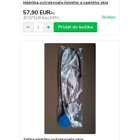
Nádržka ostrekovača čelného a zadného skla
57,90 EUR
/
ks
Skladom
47,07 EUR
bez DPH
Pridať do košíka
Zátka nádržky ostrekovača skla