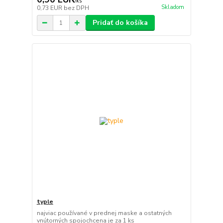
/
ks
Skladom
0,73 EUR
bez DPH
Pridať do košíka
typle
najviac používané v prednej maske a ostatných
vnútorných spojochcena je za 1 ks