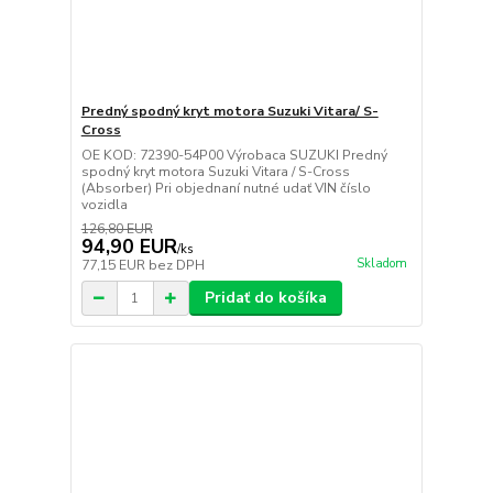
Predný spodný kryt motora Suzuki Vitara/ S-
Cross
OE KOD: 72390-54P00 Výrobaca SUZUKI Predný
spodný kryt motora Suzuki Vitara / S-Cross
(Absorber) Pri objednaní nutné udať VIN číslo
vozidla
126,80 EUR
94,90 EUR
/
ks
Skladom
77,15 EUR
bez DPH
Pridať do košíka