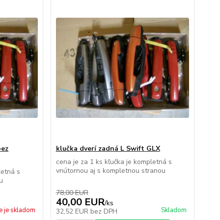
bez
klučka dverí zadná L Swift GLX
cena je za 1 ks kľučka je kompletná s
vnútornou aj s kompletnou stranou
letná s
u
78,00 EUR
40,00 EUR
/
ks
e je skladom
Skladom
32,52 EUR
bez DPH