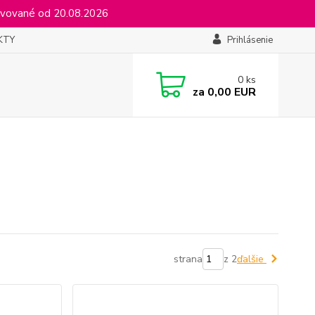
vované od 20.08.2026
KTY
Prihlásenie
0
ks
za
0,00 EUR
strana
z 2
ďalšie