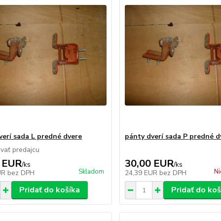
verí sada L predné dvere
pánty dverí sada P predné d
vať predajcu
 EUR
30,00 EUR
/
ks
/
ks
Skladom
Ni
UR
bez DPH
24,39 EUR
bez DPH
Pridať do košíka
Pridať do koš