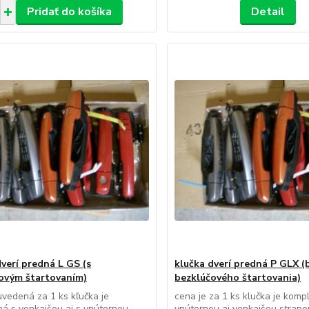
Pridať do košíka
Detail
dverí predná L GS (s
klučka dverí predná P GLX (
ovým štartovaním)
bezklúčového štartovania)
uvedená za 1 ks kľučka je
cena je za 1 ks klučka je komp
á s vonkajšou aj s vnútornou
vnútornou aj vonkajšou strano