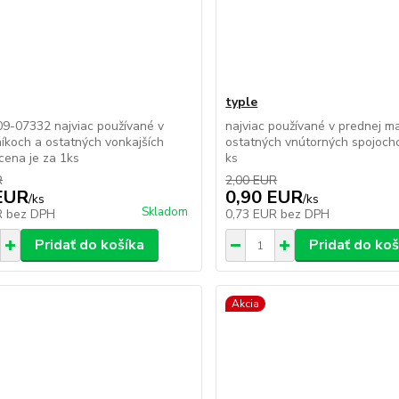
typle
9-07332 najviac používané v
najviac používané v prednej m
íkoch a ostatných vonkajších
ostatných vnútorných spojochc
cena je za 1ks
ks
R
2,00 EUR
EUR
0,90 EUR
/
ks
/
ks
Skladom
R
bez DPH
0,73 EUR
bez DPH
Pridať do košíka
Pridať do koš
Akcia