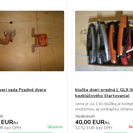
verí sada Pzadné dvere
klučka dverí predná L GLX (
bezklúčového štartovania)
cena je za 1 ks klučka je komp
vnútornou aj vonkajšou strano
UR
76,80 EUR
 EUR
40,00 EUR
/
ks
/
ks
Skladom
Ni
UR
bez DPH
32,52 EUR
bez DPH