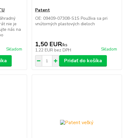
 TU
Patent
náhradný
OE: 09409-07308-S1S Používa sa pri
át nie je
vnútorných plastových dieloch
ujte nás na
bo
1,50 EUR
/
ks
Skladom
Skladom
1,22 EUR
bez DPH
íka
Pridať do košíka