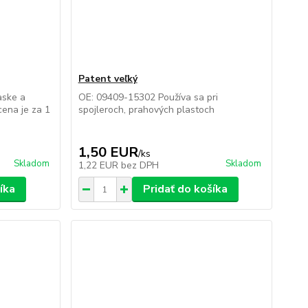
Patent veľký
aske a
OE: 09409-15302 Používa sa pri
ena je za 1
spojleroch, prahových plastoch
1,50 EUR
/
ks
Skladom
Skladom
1,22 EUR
bez DPH
íka
Pridať do košíka