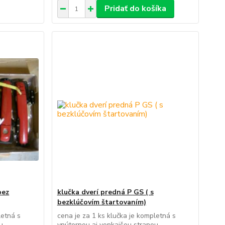
Pridať do košíka
bez
klučka dverí predná P GS ( s
bezklúčovím štartovaním)
letná s
cena je za 1 ks klučka je kompletná s
u
vnútornou aj vonkajšou stranou