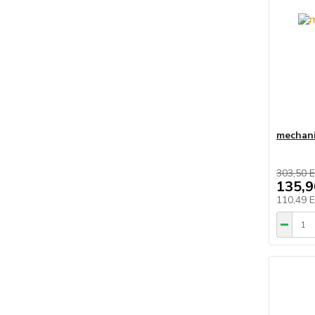
mechani
303,50 
135,
110,49 