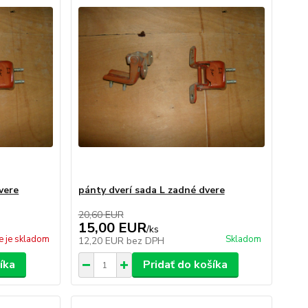
vere
pánty dverí sada L zadné dvere
20,60 EUR
15,00 EUR
/
ks
e je skladom
Skladom
12,20 EUR
bez DPH
íka
Pridať do košíka