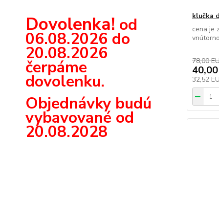
klučka 
Dovolenka!
od
cena je 
06.08.2026 do
vnútorno
20.08.2026
78,00 E
čerpáme
40,00
dovolenku.
32,52 E
Objednávky budú
vybavované od
20.08.2028