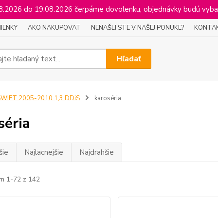
2026 do 19.08.2026 čerpáme dovolenku, objednávky budú vyba
IENKY
AKO NAKUPOVAT
NENAŠLI STE V NAŠEJ PONUKE?
KONTA
Hľadať
SWIFT 2005-2010 1,3 DDiS
karoséria
séria
šie
Najlacnejšie
Najdrahšie
m 1-72 z 142