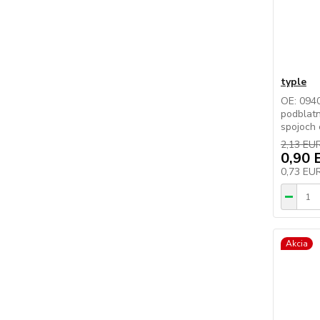
typle
OE: 0940
podblatn
spojoch 
2,13 EU
0,90 
0,73 EU
Akcia