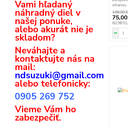
Vami hľadaný
stranou
náhradný diel v
138,00 
75,00
našej ponuke,
60,98 E
alebo akurát nie je
skladom?
Neváhajte a
k
ontaktujte nás na
mail:
ndsuzuki@gmail.com
alebo telefonicky:
0905 269 752
Vieme Vám ho
zabezpečiť.