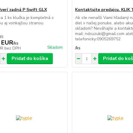
dverí zadná P Swift GLX
Kontaktujte predajcu. KLIK
za 1 ks klučka je kompletná s
Ak ste nenašli Vami hľadaný 
u aj vonkajšou stranou
diel v našej ponuke, alebo akur
skladom? Neváhajte a kontakt
mail: ndsuzuki@gmail.com ale
UR
telefonicky:0905269752
 EUR
/
ks
Skladom
/
ks
UR
bez DPH
Pridať do košíka
Pridať do koš