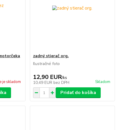
 motorčeka
zadný stierač org.
Ilustračné foto
12,90 EUR
/
ks
e je skladom
Skladom
10,49 EUR
bez DPH
íka
Pridať do košíka