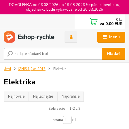
DOVOLENKA od 06.08.2026 do 19.08.2026 čerpáme dovolenku,
objednávky budú vybavované od 20.08.2026
0
ks
za
0,00 EUR
Menu
Hľadať
Úvod
IGNIS 1,2 od 2017
Elektrika
Elektrika
Najnovšie
Najlacnejšie
Najdrahšie
Zobrazujem 1-2 z 2
strana
z 1