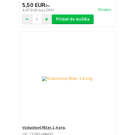
5,50 EUR
/
ks
Skladom
4,47 EUR
bez DPH
Pridať do košíka
Vzduchový filter 1,4 org.
OE: 13780-68M00