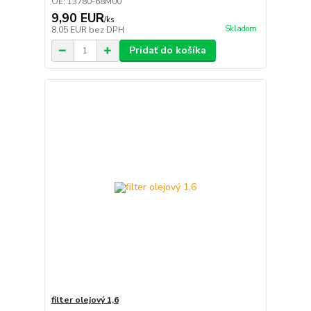
OE: 13780-68M00
9,90 EUR
/
ks
Skladom
8,05 EUR
bez DPH
Pridať do košíka
filter olejový 1,6