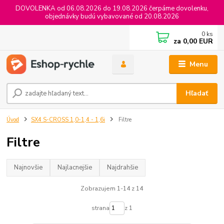
DOVOLENKA od 06.08.2026 do 19.08.2026 čerpáme dovolenku,
objednávky budú vybavované od 20.08.2026
0
ks
za
0,00 EUR
Menu
Hľadať
Úvod
SX4 S-CROSS 1,0-1,4 - 1,6i
Filtre
Filtre
Najnovšie
Najlacnejšie
Najdrahšie
Zobrazujem 1-14 z 14
strana
z 1