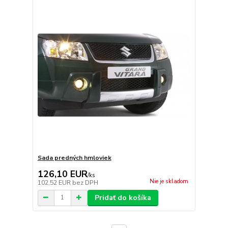
Sada predných hmloviek
126,10 EUR
/
ks
Nie je skladom
102,52 EUR
bez DPH
Pridať do košíka