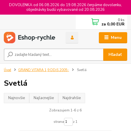
DOVOLENKA od 06.08.2026 do 19.08.2026 čerpáme dovolenku,
objednávky budú vybavované od 20.08.2026
0
ks
za
0,00 EUR
Menu
Hľadať
Úvod
GRAND VITARA 1,9 DDiS 2005-
Svetlá
Svetlá
Najnovšie
Najlacnejšie
Najdrahšie
Zobrazujem 1-6 z 6
strana
z 1