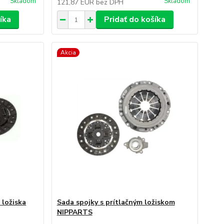
Skladom
Skladom
121,87 EUR
bez DPH
íka
Pridať do košíka
Akcia
 ložiska
Sada spojky s prítlačným ložiskom
NIPPARTS