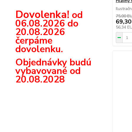
Hlavný 
Ilustrač
Dovolenka!
od
75,00 E
06.08.2026 do
69,30
56,34 E
20.08.2026
čerpáme
dovolenku.
Objednávky budú
vybavované od
20.08.2028