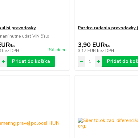
kulisi prevodovky
Puzdro radenia prevodovky (k
dnaní nutné udať VIN číslo
EUR
3,90 EUR
/
ks
/
ks
Skladom
R
bez DPH
3,17 EUR
bez DPH
Pridať do košíka
Pridať do koš