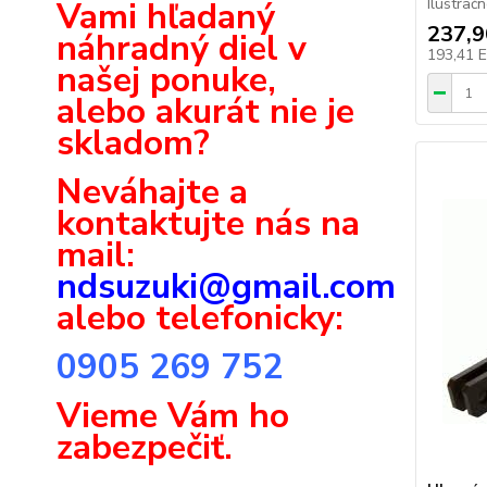
Vami hľadaný
Ilustrač
237,
náhradný diel v
193,41 
našej ponuke,
alebo akurát nie je
skladom?
Neváhajte a
k
ontaktujte nás na
mail:
ndsuzuki@gmail.com
alebo telefonicky:
0905 269 752
Vieme Vám ho
zabezpečiť.