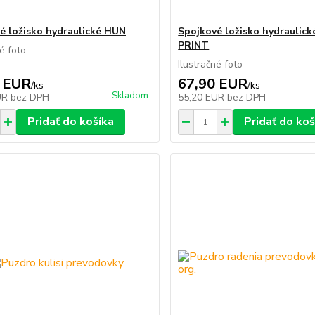
é ložisko hydraulické HUN
Spojkové ložisko hydraulic
PRINT
né foto
Ilustračné foto
 EUR
67,90 EUR
/
ks
/
ks
Skladom
UR
bez DPH
55,20 EUR
bez DPH
Pridať do košíka
Pridať do koš