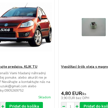
ujte predajcu. KLIK TU
Vypúšťací šrób oleja s mag
enašli Vami hľadaný náhradný
ašej ponuke, alebo akurát nie je
 Neváhajte a kontaktujte nás na
suzuki@gmail.com alebo
icky:0905269752
4,80 EUR
/
ks
Skladom
3,90 EUR
bez DPH
Pridať do košíka
Pridať do koš