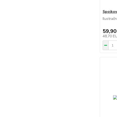
Spojkov
Ilustrač
59,90
48,70 E