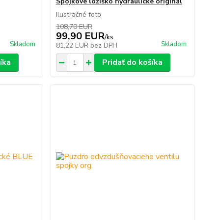
Spojkové ložisko hydraulické originál
Ilustračné foto
108,70 EUR
99,90 EUR
/
ks
Skladom
Skladom
81,22 EUR
bez DPH
íka
Pridať do košíka