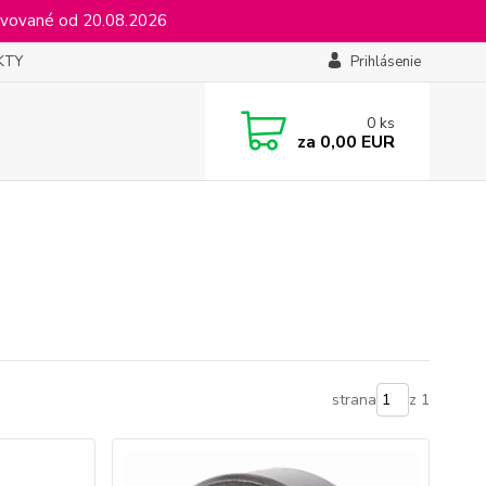
vované od 20.08.2026
KTY
Prihlásenie
0
ks
za
0,00 EUR
strana
z 1