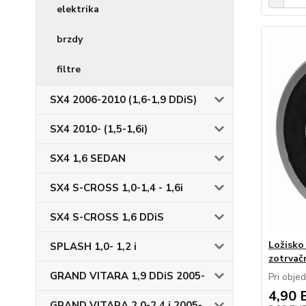
elektrika
brzdy
filtre
SX4 2006-2010 (1,6-1,9 DDiS)
SX4 2010- (1,5-1,6i)
SX4 1,6 SEDAN
SX4 S-CROSS 1,0-1,4 - 1,6i
SX4 S-CROSS 1,6 DDiS
Ložisko
SPLASH 1,0- 1,2 i
zotrvač
GRAND VITARA 1,9 DDiS 2005-
Pri obje
4,90 
GRAND VITARA 2,0-2,4 i 2005-