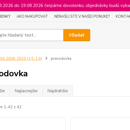
2026 do 19.08.2026 čerpáme dovolenku, objednávky budú vyba
IENKY
AKO NAKUPOVAT
NENAŠLI STE V NAŠEJ PONUKE?
KONTA
Hľadať
X4 2006-2010 (1,5-1,6)
prevodovka
odovka
šie
Najlacnejšie
Najdrahšie
m 1-42 z 42