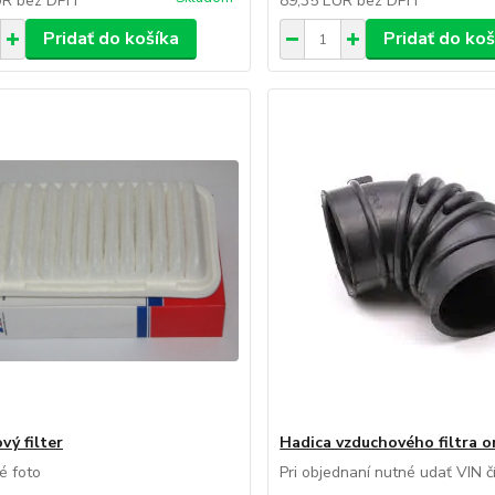
UR
bez DPH
89,35 EUR
bez DPH
Pridať do košíka
Pridať do koš
vý filter
Hadica vzduchového filtra o
né foto
Pri objednaní nutné udať VIN č