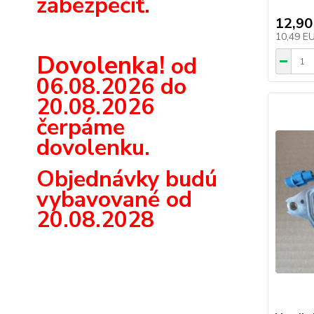
zabezpečiť.
12,90
10,49 E
Dovolenka!
od
06.08.2026 do
20.08.2026
čerpáme
dovolenku.
Objednávky budú
vybavované od
20.08.2028