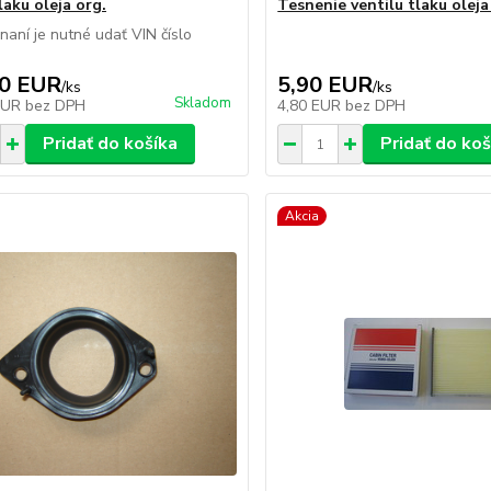
laku oleja org.
Tesnenie ventilu tlaku oleja
dnaní je nutné udať VIN číslo
90 EUR
5,90 EUR
/
ks
/
ks
Skladom
EUR
bez DPH
4,80 EUR
bez DPH
Pridať do košíka
Pridať do koš
Akcia