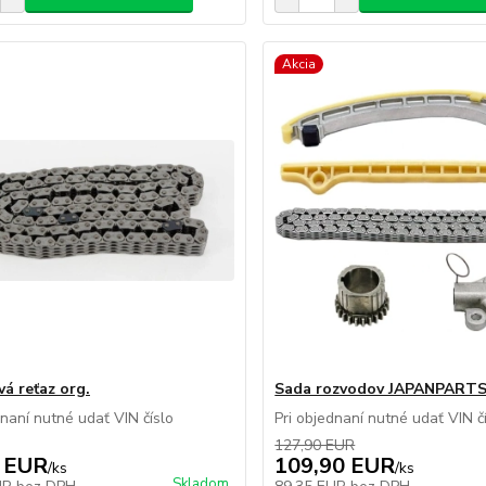
Akcia
á reťaz org.
Sada rozvodov JAPANPART
dnaní nutné udať VIN číslo
Pri objednaní nutné udať VIN č
127,90 EUR
 EUR
109,90 EUR
/
ks
/
ks
Skladom