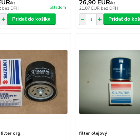
EUR
26,90 EUR
/
ks
/
ks
Skladom
R
bez DPH
21,87 EUR
bez DPH
Pridať do košíka
Pridať do koš
filter org.
filter olejový