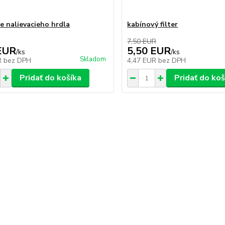
e nalievacieho hrdla
kabínový filter
7,50 EUR
EUR
5,50 EUR
/
ks
/
ks
Skladom
R
bez DPH
4,47 EUR
bez DPH
Pridať do košíka
Pridať do koš