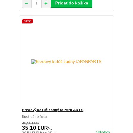
Pridať do košíka
Akcia
Brzdový kotúč zadný JAPANPARTS
Ilustračné foto
46,50 EUR
35,10 EUR
/
ks
Skladom
28,54 EUR
bez DPH