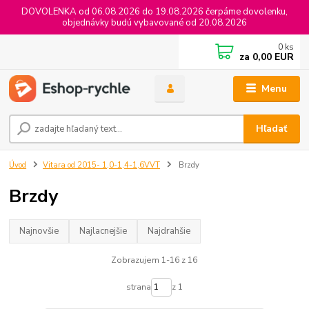
DOVOLENKA od 06.08.2026 do 19.08.2026 čerpáme dovolenku,
objednávky budú vybavované od 20.08.2026
0
ks
za
0,00 EUR
Menu
Hľadať
Úvod
Vitara od 2015- 1,0-1,4-1,6VVT
Brzdy
Brzdy
Najnovšie
Najlacnejšie
Najdrahšie
Zobrazujem 1-16 z 16
strana
z 1