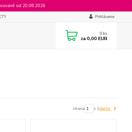
vované od 20.08.2026
KTY
Prihlásenie
0
ks
za
0,00 EUR
strana
z 2
ďalšie