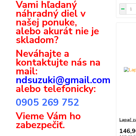
Vami hľadaný
náhradný diel v
našej ponuke,
alebo akurát nie je
skladom?
Neváhajte a
k
ontaktujte nás na
mail:
ndsuzuki@gmail.com
alebo telefonicky:
0905 269 752
Vieme Vám ho
Lapač z
zabezpečiť.
146,