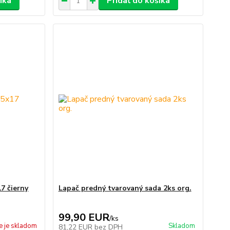
íka
Pridať do košíka
7 čierny
Lapač predný tvarovaný sada 2ks org.
99,90 EUR
/
ks
e je skladom
Skladom
81,22 EUR
bez DPH