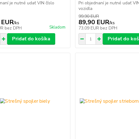
dnaní je nutné udať VIN číslo
Pri objednaní je nutné udať VIN
vozidla
99,90 EUR
 EUR
89,90 EUR
/
ks
/
ks
Skladom
UR
bez DPH
73,09 EUR
bez DPH
Pridať do košíka
Pridať do koš