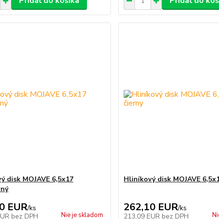
Pridať do košíka
Pridať do koš
vý disk MOJAVE 6,5x17
Hliníkový disk MOJAVE 6,5x1
rný
40 EUR
262,10 EUR
/
ks
/
ks
Nie je skladom
Ni
EUR
bez DPH
213,09 EUR
bez DPH