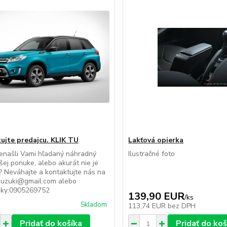
ujte predajcu. KLIK TU
Lakťová opierka
enašli Vami hľadaný náhradný
Ilustračné foto
ašej ponuke, alebo akurát nie je
 Neváhajte a kontaktujte nás na
suzuki@gmail.com alebo
icky:0905269752
139,90 EUR
/
ks
Skladom
113,74 EUR
bez DPH
Pridať do košíka
Pridať do koš