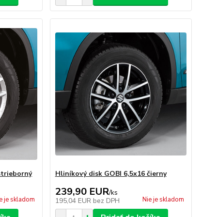
strieborný
Hliníkový disk GOBI 6,5x16 čierny
239,90 EUR
/
ks
e je skladom
Nie je skladom
195,04 EUR
bez DPH