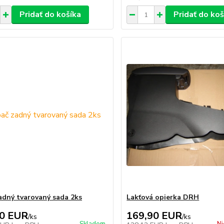
Pridať do košíka
Pridať do koš
adný tvarovaný sada 2ks
Lakťová opierka DRH
90 EUR
169,90 EUR
/
ks
/
ks