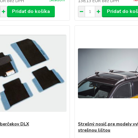
Skladom
Ni
EUR
bez DPH
138,13 EUR
bez DPH
Pridať do košíka
Pridať do koš
berčekov DLX
Strešný nosič,pre modely v
strešnou lištou