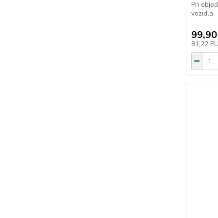
Pri obje
vozidla
99,90
81,22 E