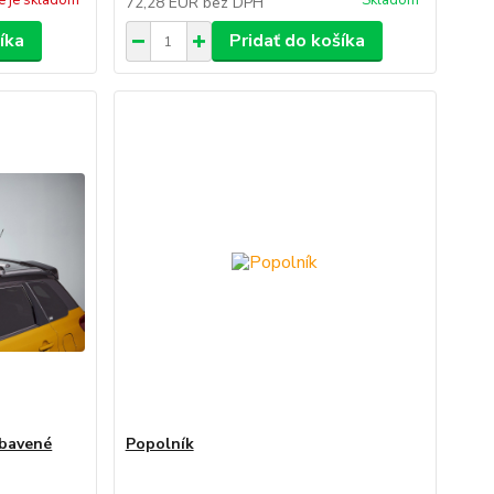
e je skladom
Skladom
72,28 EUR
bez DPH
íka
Pridať do košíka
ybavené
Popolník