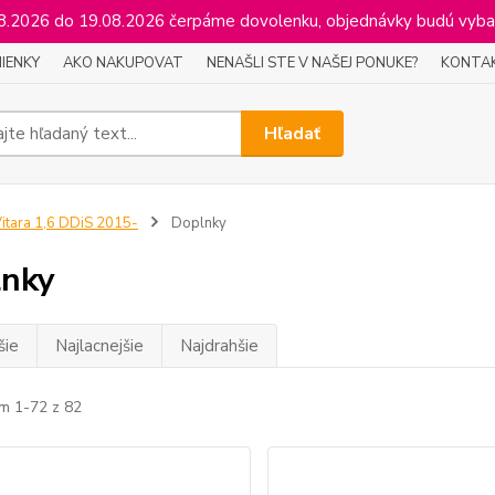
2026 do 19.08.2026 čerpáme dovolenku, objednávky budú vyba
IENKY
AKO NAKUPOVAT
NENAŠLI STE V NAŠEJ PONUKE?
KONTA
Hľadať
itara 1,6 DDiS 2015-
Doplnky
lnky
šie
Najlacnejšie
Najdrahšie
m 1-72 z 82