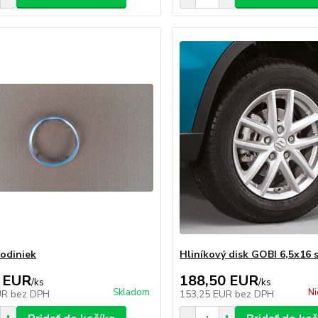
odiniek
Hliníkový disk GOBI 6,5x16 
 EUR
188,50 EUR
/
ks
/
ks
Skladom
Ni
UR
bez DPH
153,25 EUR
bez DPH