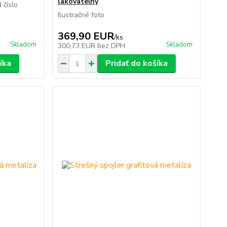
lakovateľný
 číslo
Ilustračné foto
369,90 EUR
/
ks
Skladom
Skladom
300,73 EUR
bez DPH
íka
Pridať do košíka