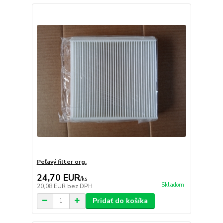
Peľavý filter org.
24,70 EUR
/
ks
Skladom
20,08 EUR
bez DPH
Pridať do košíka