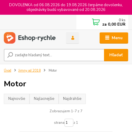
DOVOLENKA od 06.08.2026 do 19.08.2026 čerpáme dovolenku,
objednávky budú vybavované od 20.08.2026
0
ks
za
0,00 EUR
Menu
Hľadať
Úvod
Jimny od 2018
Motor
Motor
Najnovšie
Najlacnejšie
Najdrahšie
Zobrazujem 1-7 z 7
strana
z 1