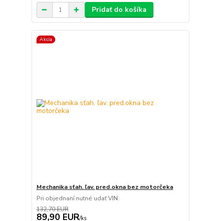
Pridať do košíka
Akcia
Mechanika sťah. ľav. pred.okna bez motorčeka
Pri objednaní nutné udať VIN:
132,70 EUR
89,90 EUR
/
ks