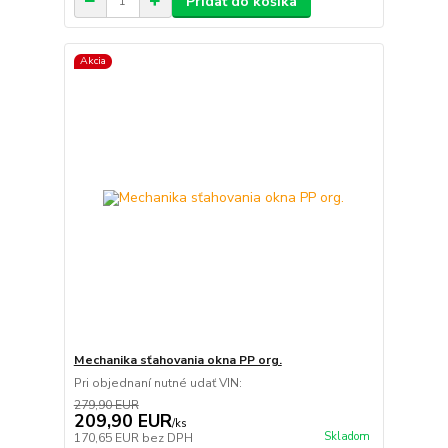
Pridať do košíka
Akcia
Mechanika sťahovania okna PP org.
Pri objednaní nutné udať VIN:
279,90 EUR
209,90 EUR
/
ks
Skladom
170,65 EUR
bez DPH