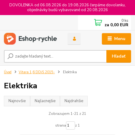
DOVOLENKA od 06.08.2026 do 19.08.2026 čerpáme dovolenku,
objednávky budú vybavované od 20.08.2026
0
ks
za
0,00 EUR
Menu
Hľadať
Úvod
Vitara 1,6 DDiS 2015-
Elektrika
Elektrika
Najnovšie
Najlacnejšie
Najdrahšie
Zobrazujem 1-21 z 21
strana
z 1