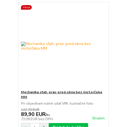
Akcia
Mechanika sťah. prav. pred.okna bez motorčeka
MM
Pri objednaní nutné udať VIN: ilustračné foto
122,70 EUR
89,90 EUR
/
ks
Skladom
73,09 EUR
bez DPH