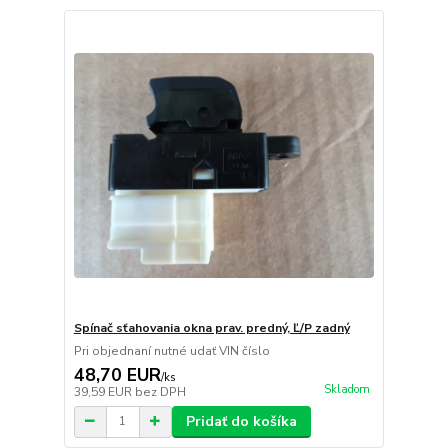
Spínač sťahovania okna prav. predný, Ľ/P zadný
Pri objednaní nutné udať VIN číslo
48,70 EUR
/
ks
Skladom
39,59 EUR
bez DPH
Pridať do košíka