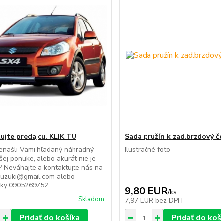
ujte predajcu. KLIK TU
Sada pružín k zad.brzdový č
enašli Vami hľadaný náhradný
Ilustračné foto
ašej ponuke, alebo akurát nie je
 Neváhajte a kontaktujte nás na
suzuki@gmail.com alebo
icky:0905269752
9,80 EUR
/
ks
Skladom
7,97 EUR
bez DPH
Pridať do košíka
Pridať do koš