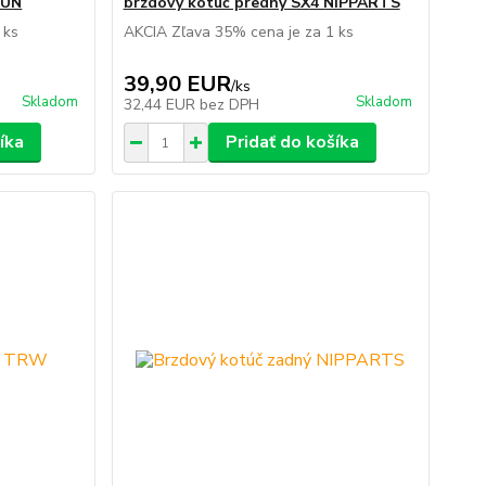
HUN
brzdový kotúč predný SX4 NIPPARTS
 ks
AKCIA Zľava 35% cena je za 1 ks
39,90 EUR
/
ks
Skladom
Skladom
32,44 EUR
bez DPH
íka
Pridať do košíka