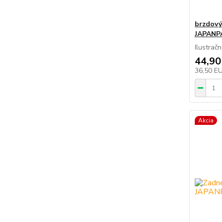
brzdový
JAPANP
Ilustrač
44,90
36,50 E
Akcia