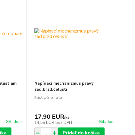
elustiam
Napínací mechanizmus pravý
zad.brzd.čelustí
Ilustračné foto
17,90 EUR
/
ks
Skladom
Skladom
14,55 EUR
bez DPH
íka
Pridať do košíka