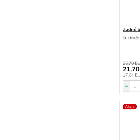
Zadné 
Ilustrač
25,70 E
21,70
17,64 E
Akcia