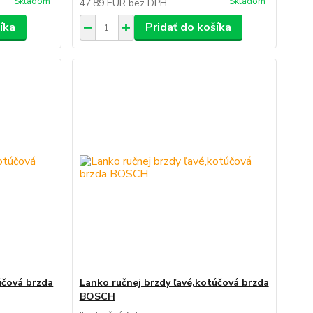
Skladom
Skladom
47,89 EUR
bez DPH
íka
Pridať do košíka
účová brzda
Lanko ručnej brzdy ľavé,kotúčová brzda
BOSCH