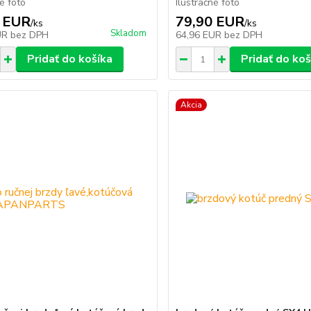
né foto
Ilustračné foto
 EUR
79,90 EUR
/
ks
/
ks
Skladom
UR
bez DPH
64,96 EUR
bez DPH
Pridať do košíka
Pridať do koš
Akcia