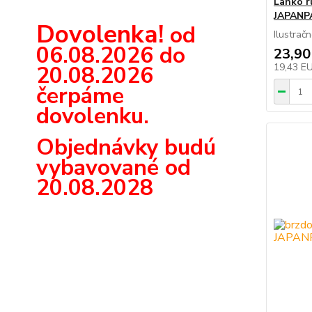
Lanko r
JAPANP
Dovolenka!
od
Ilustrač
06.08.2026 do
23,90
20.08.2026
19,43 E
čerpáme
dovolenku.
Objednávky budú
vybavované od
20.08.2028