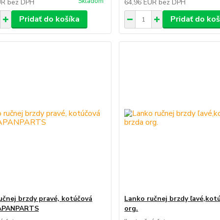
Skladom
UR
bez DPH
64,96 EUR
bez DPH
Pridať do košíka
Pridať do koš
učnej brzdy pravé, kotúčová
Lanko ručnej brzdy ľavé,kot
JAPANPARTS
org.