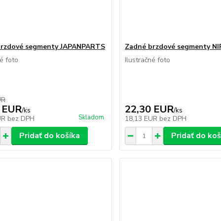
brzdové segmenty JAPANPARTS
Zadné brzdové segmenty N
né foto
Ilustračné foto
UR
 EUR
22,30 EUR
/
ks
/
ks
Skladom
UR
bez DPH
18,13 EUR
bez DPH
Pridať do košíka
Pridať do koš