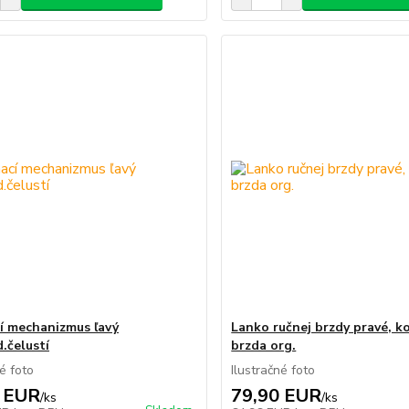
í mechanizmus ľavý
Lanko ručnej brzdy pravé, k
.čelustí
brzda org.
né foto
Ilustračné foto
 EUR
79,90 EUR
/
ks
/
ks