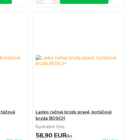
otúčová
Lanko ručnej brzdy pravé, kotúčová
brzda BOSCH
Ilustračné foto
58,90 EUR
/
ks