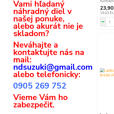
Vami hľadaný
Ilustrač
23,90
náhradný diel v
19,43 E
našej ponuke,
alebo akurát nie je
skladom?
Neváhajte a
k
ontaktujte nás na
mail:
ndsuzuki@gmail.com
alebo telefonicky:
0905 269 752
Vieme Vám ho
zabezpečiť.