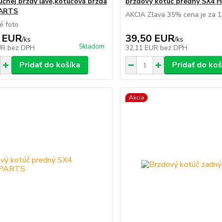
učnej brzdy ľavé,kotúčová brzda
brzdový kotúč predný SX4 
ARTS
AKCIA Zľava 35% cena je za 1
né foto
 EUR
39,50 EUR
/
ks
/
ks
Skladom
UR
bez DPH
32,11 EUR
bez DPH
Pridať do košíka
Pridať do koš
Akcia