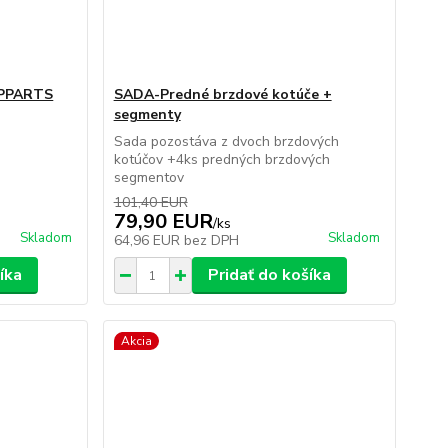
IPPARTS
SADA-Predné brzdové kotúče +
segmenty
Sada pozostáva z dvoch brzdových
kotúčov +4ks predných brzdových
segmentov
101,40 EUR
79,90 EUR
/
ks
Skladom
Skladom
64,96 EUR
bez DPH
íka
Pridať do košíka
Akcia