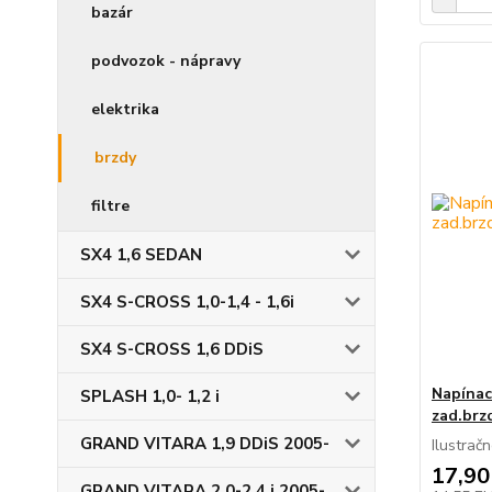
bazár
podvozok - nápravy
elektrika
brzdy
filtre
SX4 1,6 SEDAN
SX4 S-CROSS 1,0-1,4 - 1,6i
SX4 S-CROSS 1,6 DDiS
Napínac
SPLASH 1,0- 1,2 i
zad.brzd
GRAND VITARA 1,9 DDiS 2005-
Ilustrač
17,90
GRAND VITARA 2,0-2,4 i 2005-