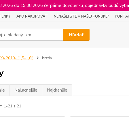
2026 do 19.08.2026 čerpáme dovolenku, objednávky budú vyba
IENKY
AKO NAKUPOVAT
NENAŠLI STE V NAŠEJ PONUKE?
KONTA
Hľadať
X4 2010- (1,5-1,6i)
brzdy
y
šie
Najlacnejšie
Najdrahšie
m 1-21 z 21