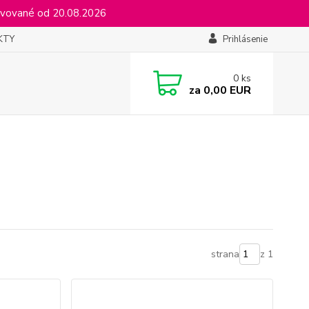
vované od 20.08.2026
KTY
Prihlásenie
0
ks
za
0,00 EUR
strana
z 1