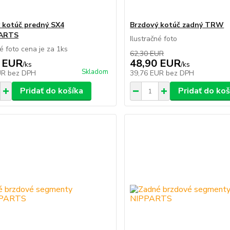
 kotúč predný SX4
Brzdový kotúč zadný TRW
ARTS
Ilustračné foto
né foto cena je za 1ks
62,30 EUR
 EUR
48,90 EUR
/
ks
/
ks
Skladom
UR
bez DPH
39,76 EUR
bez DPH
Pridať do košíka
Pridať do koš