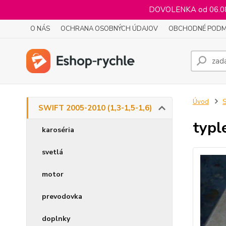
DOVOLENKA od 06.08.
O NÁS
OCHRANA OSOBNÝCH ÚDAJOV
OBCHODNÉ PODM
Úvod
S
SWIFT 2005-2010 (1,3-1,5-1,6)
typl
karoséria
svetlá
motor
prevodovka
doplnky