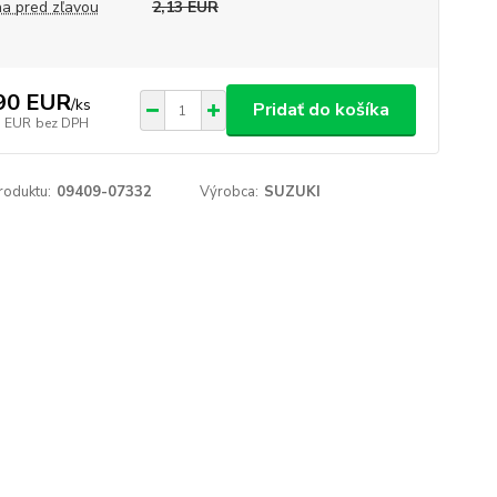
a pred zľavou
2,13 EUR
90 EUR
/
ks
Pridať do košíka
3 EUR
bez DPH
roduktu:
09409-07332
Výrobca:
SUZUKI