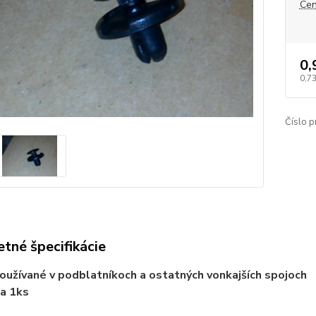
Cen
0,
0,7
Číslo p
tné špecifikácie
používané v podblatníkoch a ostatných vonkajších spojoch
za 1ks