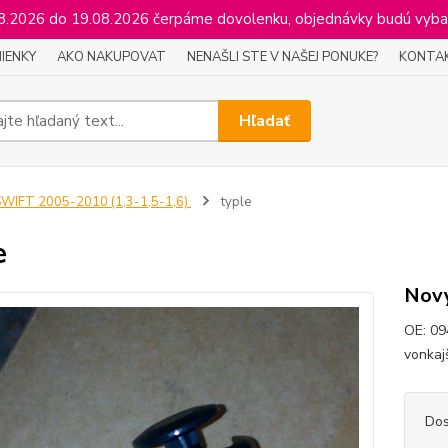
2026 do 19.08.2026 čerpáme dovolenku, objednávky budú vyba
IENKY
AKO NAKUPOVAT
NENAŠLI STE V NAŠEJ PONUKE?
KONTA
Hľadať
WIFT 2005-2010 (1,3-1,5-1,6)
typle
e
Nový
OE: 09
vonkaj
Dos