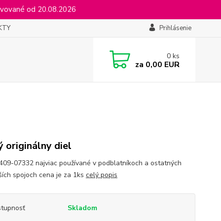
vované od 20.08.2026
KTY
Prihlásenie
0
ks
za
0,00 EUR
 originálny diel
409-07332 najviac používané v podblatníkoch a ostatných
ších spojoch cena je za 1ks
celý popis
tupnosť
Skladom