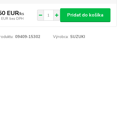
50 EUR
/
ks
Pridať do košíka
2 EUR
bez DPH
roduktu:
09409-15302
Výrobca:
SUZUKI