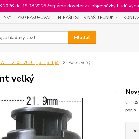
2026 do 19.08.2026 čerpáme dovolenku, objednávky budú vyba
IENKY
AKO NAKUPOVAT
NENAŠLI STE V NAŠEJ PONUKE?
KONTA
Hľadať
WIFT 2005-2010 (1,3-1,5-1,6)
Patent veľký
nt veľký
Nový
OE: 09
popis
Dos