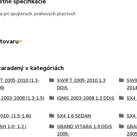
tné špecifikácie
a pri spojleroch, prahových plastoch
tovaru
zaradený v kategóriách
 2005-2010 (1,3-
SWIFT 2005-2010 1,3
SWIF
,6)
DDiS
201
 2003-2008 (1,3-1,5)
IGNIS 2003-2008 1,3 DDiS
SX4 
010- (1,5-1,6i)
SX4 1,6 SEDAN
SX4 
H 1,0- 1,2 i
GRAND VITARA 1,9 DDiS
GRAN
2005-
2005