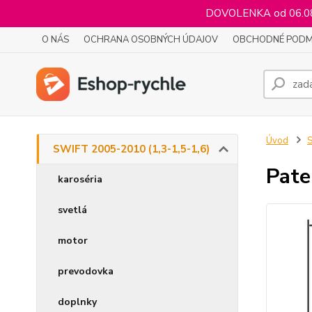
DOVOLENKA od 06.08.
O NÁS
OCHRANA OSOBNÝCH ÚDAJOV
OBCHODNÉ PODM
Úvod
S
SWIFT 2005-2010 (1,3-1,5-1,6)
Pate
karoséria
svetlá
motor
prevodovka
doplnky