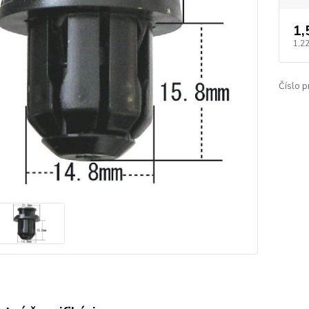
1,
1,2
Číslo p