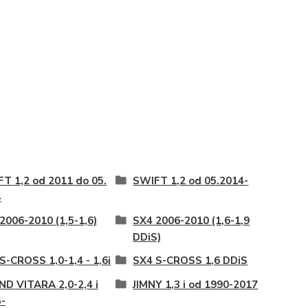
T 1,2 od 2011 do 05.
SWIFT 1,2 od 05.2014-
4
2006-2010 (1,5-1,6)
SX4 2006-2010 (1,6-1,9
DDiS)
S-CROSS 1,0-1,4 - 1,6i
SX4 S-CROSS 1,6 DDiS
D VITARA 2,0-2,4 i
JIMNY 1,3 i od 1990-2017
-