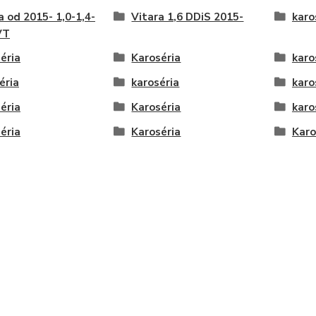
a od 2015- 1,0-1,4-
Vitara 1,6 DDiS 2015-
karo
VT
éria
Karoséria
karo
éria
karoséria
karo
éria
Karoséria
karo
éria
Karoséria
Karo