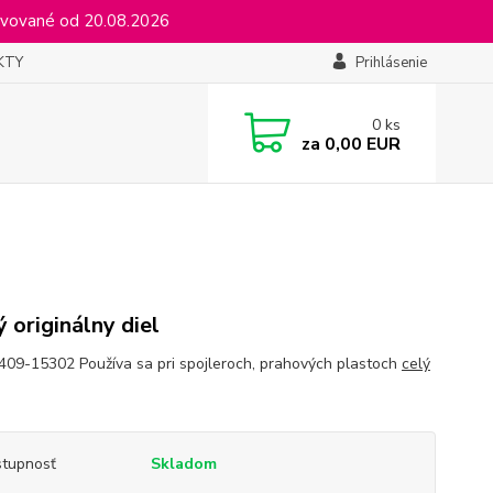
vované od 20.08.2026
KTY
Prihlásenie
0
ks
za
0,00 EUR
 originálny diel
409-15302 Používa sa pri spojleroch, prahových plastoch
celý
tupnosť
Skladom