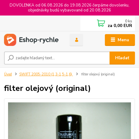
DOVOLENKA od 06.08.2026 do 19.08.2026 čerpáme dovolenku,
objednávky budú vybavované od 20.08.2026
0
ks
za
0,00 EUR
Menu
Hľadať
Úvod
SWIFT 2005-2010 (1,3-1,5-1,6)
filter olejový (original)
filter olejový (original)